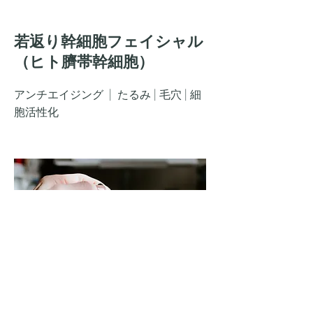
若返り​幹細胞フェイシャル
​（ヒト臍帯幹細胞）
アンチエイジング
| たるみ | 毛穴 | 細
胞活性化
​美容矯正